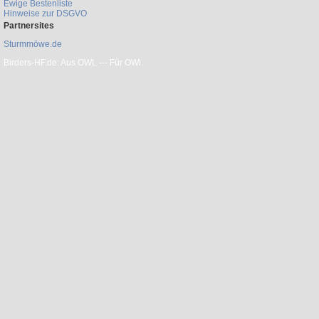
Ewige Bestenliste
Hinweise zur DSGVO
Partnersites
Sturmmöwe.de
Birders-HF.de: Aus OWL --- Für OWl.