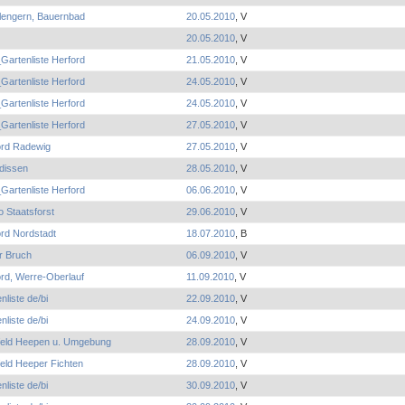
hlengern, Bauernbad
20.05.2010
, V
20.05.2010
, V
Gartenliste Herford
21.05.2010
, V
Gartenliste Herford
24.05.2010
, V
Gartenliste Herford
24.05.2010
, V
Gartenliste Herford
27.05.2010
, V
ord Radewig
27.05.2010
, V
dissen
28.05.2010
, V
Gartenliste Herford
06.06.2010
, V
o Staatsforst
29.06.2010
, V
rd Nordstadt
18.07.2010
, B
r Bruch
06.09.2010
, V
rd, Werre-Oberlauf
11.09.2010
, V
nliste de/bi
22.09.2010
, V
nliste de/bi
24.09.2010
, V
efeld Heepen u. Umgebung
28.09.2010
, V
feld Heeper Fichten
28.09.2010
, V
nliste de/bi
30.09.2010
, V