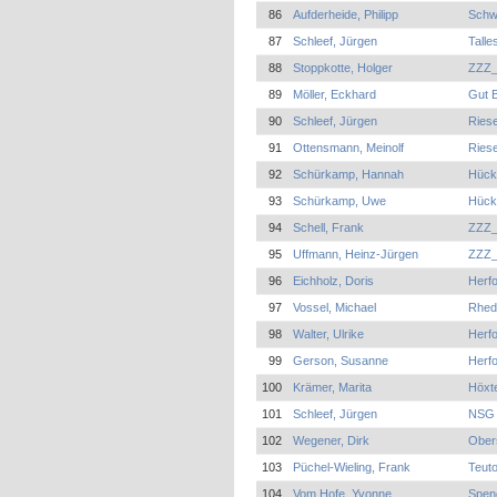
86
Aufderheide, Philipp
Schw
87
Schleef, Jürgen
Tall
88
Stoppkotte, Holger
ZZZ_
89
Möller, Eckhard
Gut 
90
Schleef, Jürgen
Riese
91
Ottensmann, Meinolf
Riese
92
Schürkamp, Hannah
Hück
93
Schürkamp, Uwe
Hück
94
Schell, Frank
ZZZ_
95
Uffmann, Heinz-Jürgen
ZZZ_
96
Eichholz, Doris
Herf
97
Vossel, Michael
Rhed
98
Walter, Ulrike
Herfo
99
Gerson, Susanne
Herfo
100
Krämer, Marita
Höxt
101
Schleef, Jürgen
NSG 
102
Wegener, Dirk
Ober
103
Püchel-Wieling, Frank
Teuto
104
Vom Hofe, Yvonne
Spen