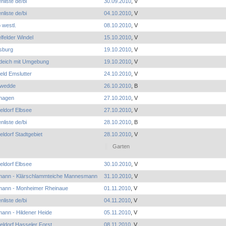
nliste de/bi
30.09.2010
, V
nliste de/bi
04.10.2010
, V
 westl.
08.10.2010
, V
lfelder Windel
15.10.2010
, V
sburg
19.10.2010
, V
deich mit Umgebung
19.10.2010
, V
feld Emslutter
24.10.2010
, V
wedde
26.10.2010
, B
nhagen
27.10.2010
, V
eldorf Elbsee
27.10.2010
, V
nliste de/bi
28.10.2010
, B
ldorf Stadtgebiet
28.10.2010
, V
Garten
eldorf Elbsee
30.10.2010
, V
mann - Klärschlammteiche Mannesmann
31.10.2010
, V
mann - Monheimer Rheinaue
01.11.2010
, V
nliste de/bi
04.11.2010
, V
ann - Hildener Heide
05.11.2010
, V
ldorf Hasseler Forst
08.11.2010
, V