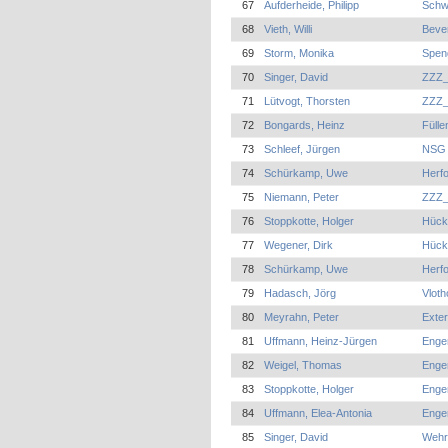
67
Aufderheide, Philipp
Schw
68
Vieth, Willi
Beve
69
Storm, Monika
Spen
70
Singer, David
ZZZ_
71
Lütvogt, Thorsten
ZZZ_
72
Bongards, Heinz
Fülle
73
Schleef, Jürgen
NSG 
74
Schürkamp, Uwe
Herfo
75
Niemann, Peter
ZZZ_
76
Stoppkotte, Holger
Hück
77
Wegener, Dirk
Hück
78
Schürkamp, Uwe
Herfo
79
Hadasch, Jörg
Vloth
80
Meyrahn, Peter
Exter
81
Uffmann, Heinz-Jürgen
Enge
82
Weigel, Thomas
Enge
83
Stoppkotte, Holger
Enge
84
Uffmann, Elea-Antonia
Enge
85
Singer, David
Wehr