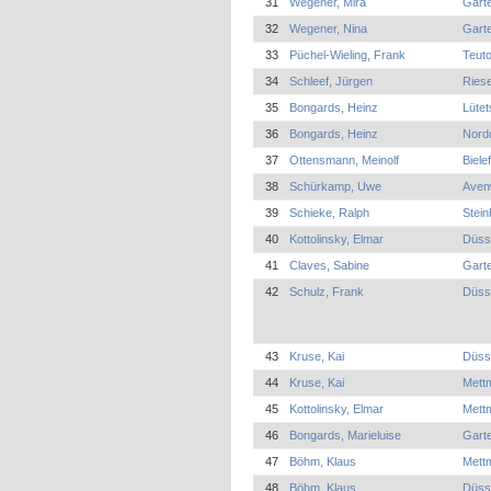
31
Wegener, Mira
Garte
32
Wegener, Nina
Garte
33
Püchel-Wieling, Frank
Teuto
34
Schleef, Jürgen
Riese
35
Bongards, Heinz
Lütet
36
Bongards, Heinz
Nord
37
Ottensmann, Meinolf
Biele
38
Schürkamp, Uwe
Aven
39
Schieke, Ralph
Stei
40
Kottolinsky, Elmar
Düss
41
Claves, Sabine
Garte
42
Schulz, Frank
Düsse
43
Kruse, Kai
Düss
44
Kruse, Kai
Mett
45
Kottolinsky, Elmar
Mett
46
Bongards, Marieluise
Garte
47
Böhm, Klaus
Mettm
48
Böhm, Klaus
Düsse