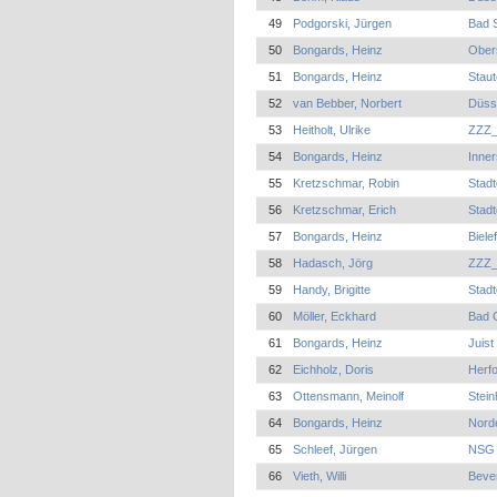
49
Podgorski, Jürgen
Bad S
50
Bongards, Heinz
Ober
51
Bongards, Heinz
Staut
52
van Bebber, Norbert
Düsse
53
Heitholt, Ulrike
ZZZ_
54
Bongards, Heinz
Inner
55
Kretzschmar, Robin
Stad
56
Kretzschmar, Erich
Stad
57
Bongards, Heinz
Biel
58
Hadasch, Jörg
ZZZ_
59
Handy, Brigitte
Stad
60
Möller, Eckhard
Bad 
61
Bongards, Heinz
Juist
62
Eichholz, Doris
Herfo
63
Ottensmann, Meinolf
Stei
64
Bongards, Heinz
Norde
65
Schleef, Jürgen
NSG 
66
Vieth, Willi
Beve