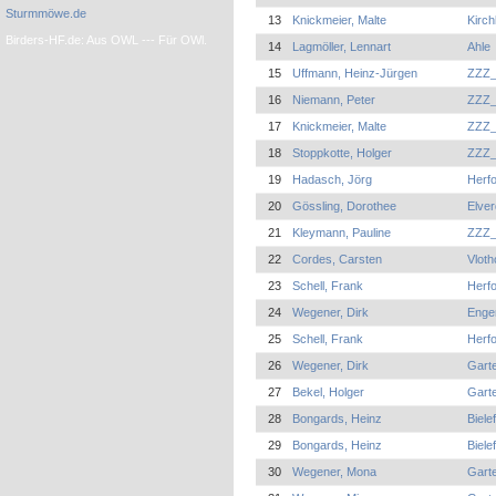
Sturmmöwe.de
13
Knickmeier, Malte
Kirc
Birders-HF.de: Aus OWL --- Für OWl.
14
Lagmöller, Lennart
Ahle
15
Uffmann, Heinz-Jürgen
ZZZ_
16
Niemann, Peter
ZZZ_
17
Knickmeier, Malte
ZZZ_
18
Stoppkotte, Holger
ZZZ_
19
Hadasch, Jörg
Herf
20
Gössling, Dorothee
Elver
21
Kleymann, Pauline
ZZZ_
22
Cordes, Carsten
Vloth
23
Schell, Frank
Herfo
24
Wegener, Dirk
Enge
25
Schell, Frank
Herfo
26
Wegener, Dirk
Garte
27
Bekel, Holger
Garte
28
Bongards, Heinz
Biel
29
Bongards, Heinz
Biele
30
Wegener, Mona
Garte