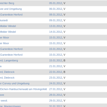
eichler Berg
05.01.2012
, V
esee und Umgebung
06.01.2012
, V
Gartenliste Herford
08.01.2012
, V
Bustedt
09.01.2012
, V
lfelder Windel
13.01.2012
, V
lfelder Windel
14.01.2012
, V
er Moor
15.01.2012
, V
er Moor
15.01.2012
, V
Gartenliste Herford
15.01.2012
, V
Gartenliste Herford
15.01.2012
, V
ord, Langenberg
15.01.2012
, B
a
21.01.2012
, V
rd, Diebrock
22.01.2012
, B
rd, Diebrock
23.01.2012
, V
er Corvey und Umgebung
24.01.2012
, V
Eichen-Hainbuchenwald am Hövingsfeld
27.01.2012
, V
see
28.01.2012
, V
 westl.
29.01.2012
, V
ge, Mantershagen
31.01.2012
, V