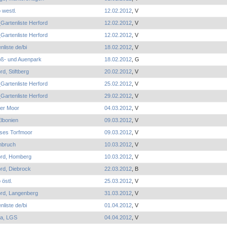
 westl.
12.02.2012
, V
Gartenliste Herford
12.02.2012
, V
Gartenliste Herford
12.02.2012
, V
nliste de/bi
18.02.2012
, V
oß- und Auenpark
18.02.2012
, G
rd, Stiftberg
20.02.2012
, V
Gartenliste Herford
25.02.2012
, V
Gartenliste Herford
29.02.2012
, V
er Moor
04.03.2012
, V
lbonien
09.03.2012
, V
ses Torfmoor
09.03.2012
, V
nbruch
10.03.2012
, V
ord, Homberg
10.03.2012
, V
rd, Diebrock
22.03.2012
, B
 östl.
25.03.2012
, V
ord, Langenberg
31.03.2012
, V
nliste de/bi
01.04.2012
, V
a, LGS
04.04.2012
, V