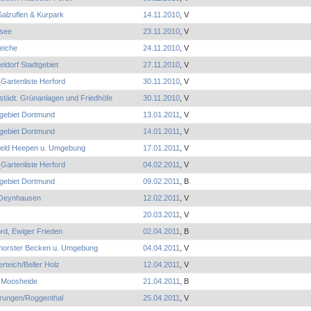
alzuflen & Kurpark
14.11.2010
, V
see
23.11.2010
, V
eiche
24.11.2010
, V
ldorf Stadtgebiet
27.11.2010
, V
Gartenliste Herford
30.11.2010
, V
städt. Grünanlagen und Friedhöfe
30.11.2010
, V
tgebiet Dortmund
13.01.2011
, V
tgebiet Dortmund
14.01.2011
, V
efeld Heepen u. Umgebung
17.01.2011
, V
Gartenliste Herford
04.02.2011
, V
tgebiet Dortmund
09.02.2011
, B
Oeynhausen
12.02.2011
, V
20.03.2011
, V
rd, Ewiger Frieden
02.04.2011
, B
nhorster Becken u. Umgebung
04.04.2011
, V
rteich/Beller Holz
12.04.2011
, V
Moosheide
21.04.2011
, B
rungen/Roggenthal
25.04.2011
, V