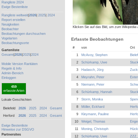
Rangliste 2024
Ewige Bestenliste
Rangliste weltweit
|
2026
|
2025
|
2024
Report erstellen
Neuigkeiten
Klicken Sie auf das Bild, um zum Wikipedia-A
Beobachter
Beobachtungen durchsuchen
Vogelarten
Erfasste Beobachtungen
Beobachtungsorte
#
von
Ort
Gartenliste
Gesamt
|
2026
|
2025
|
2024
1
McAvoy, Stephen
Biele
2
Schürkamp, Uwe
Stuc
Mobile Version
Raritäten
Regeln & Info
3
Hadasch, Jörg
Zucke
Admin-Bereich
4
Meyrahn, Peter
Exter
Einloggen
5
Niemann, Peter
Schw
459
erfasste Arten
6
Schürkamp, Hannah
Stuc
7
Storm, Monika
Spen
Lokale Geschichten
8
Möller, Eckhard
Herfo
Bielefeld
2026
2025
2024
Gesamt
9
Kleymann, Pauline
Herfo
Herford
2026
2025
2024
Gesamt
10
Weigel, Thomas
Enge
Ewige Bestenliste
11
Moning, Christoph
Hück
Hinweise zur DSGVO
Partnersites
12
Schürkamp, Uwe
ZZZ_