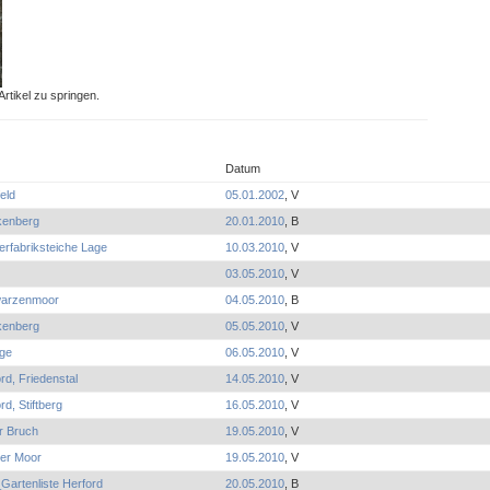
rtikel zu springen.
Datum
feld
05.01.2002
, V
kenberg
20.01.2010
, B
rfabriksteiche Lage
10.03.2010
, V
03.05.2010
, V
arzenmoor
04.05.2010
, B
kenberg
05.05.2010
, V
ge
06.05.2010
, V
rd, Friedenstal
14.05.2010
, V
rd, Stiftberg
16.05.2010
, V
r Bruch
19.05.2010
, V
er Moor
19.05.2010
, V
Gartenliste Herford
20.05.2010
, B