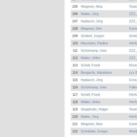
105
Wegener, Nina
Teuto
106
Walter, Jörg
ZZZ_
107
Hadasch, Jörg
ZZZ_
108
Wegener, Dirk
Garte
109
Schleef, Jürgen
Schl
110
Kleymann, Pauline
Herfo
111
Schürkamp, Uwe
ZZZ_
112
Walter, Ulrike
ZZZ_
113
Schell, Frank
Hück
114
Bongards, Marieluise
zzz E
115
Hadasch, Jörg
Gros
116
Schürkamp, Uwe
Fülle
117
Schell, Frank
Herf
118
Walter, Ulrike
Herfo
119
Stoppkotte, Holger
Teuto
120
Walter, Jörg
Herf
121
Wegener, Nina
Garte
122
Schnieder, Gregor
Rhed