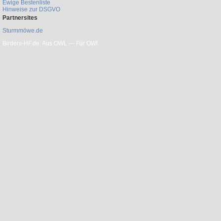
Ewige Bestenliste
Hinweise zur DSGVO
Partnersites
Sturmmöwe.de
Birders-HF.de: Aus OWL --- Für OWl.