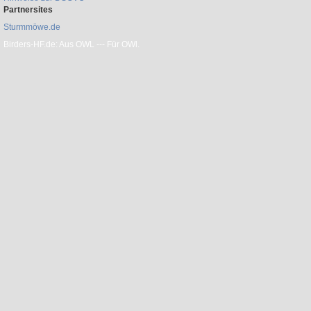
Partnersites
Sturmmöwe.de
Birders-HF.de: Aus OWL --- Für OWl.