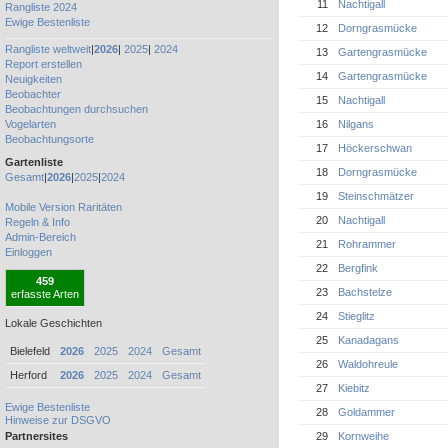
11
Nachtigall
Rangliste 2024
Ewige Bestenliste
12
Dorngrasmücke
Rangliste weltweit
|
2026
|
2025
|
2024
13
Gartengrasmücke
Report erstellen
14
Gartengrasmücke
Neuigkeiten
Beobachter
15
Nachtigall
Beobachtungen durchsuchen
Vogelarten
16
Nilgans
Beobachtungsorte
17
Höckerschwan
Gartenliste
18
Dorngrasmücke
Gesamt
|
2026
|
2025
|
2024
19
Steinschmätzer
Mobile Version
Raritäten
20
Nachtigall
Regeln & Info
Admin-Bereich
21
Rohrammer
Einloggen
22
Bergfink
459
23
Bachstelze
erfasste Arten
24
Stieglitz
Lokale Geschichten
25
Kanadagans
Bielefeld
2026
2025
2024
Gesamt
26
Waldohreule
Herford
2026
2025
2024
Gesamt
27
Kiebitz
Ewige Bestenliste
28
Goldammer
Hinweise zur DSGVO
29
Kornweihe
Partnersites