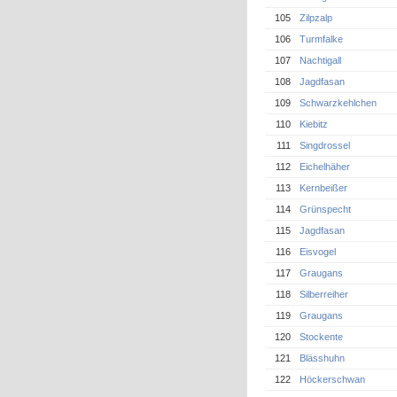
105
Zilpzalp
106
Turmfalke
107
Nachtigall
108
Jagdfasan
109
Schwarzkehlchen
110
Kiebitz
111
Singdrossel
112
Eichelhäher
113
Kernbeißer
114
Grünspecht
115
Jagdfasan
116
Eisvogel
117
Graugans
118
Silberreiher
119
Graugans
120
Stockente
121
Blässhuhn
122
Höckerschwan