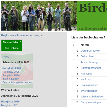
Regionale Klimaverantwortung.at
Liste der beobachteten Ar
Sie sind hier:
/
#
Name
Alle Gebiete
1
Dorngrasmücke
2
Gelbspötter
News
3
Teichrohrsänger
Jahresliste NRW 2026
4
Sumpfrohrsänger
Rangliste 2026
Rangliste 2025
5
Nachtigall
Rangliste 2024
Infos & Regeln
6
Kuckuck
Beobachtungen erfassen
7
Braunkehlchen
Weitere Listen
8
Zwergtaucher
Jahresliste Deutschland 2026
9
Wiesenschafstelze
Rangliste 2026
10
Sumpfrohrsänger
Rangliste 2025