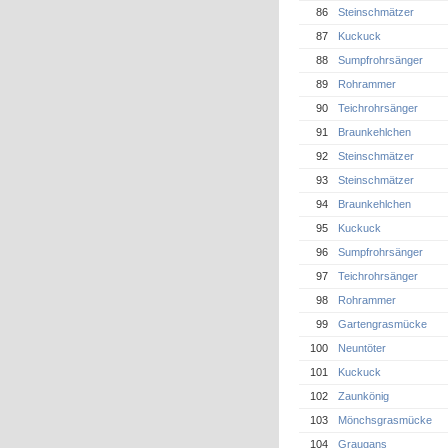
86
Steinschmätzer
87
Kuckuck
88
Sumpfrohrsänger
89
Rohrammer
90
Teichrohrsänger
91
Braunkehlchen
92
Steinschmätzer
93
Steinschmätzer
94
Braunkehlchen
95
Kuckuck
96
Sumpfrohrsänger
97
Teichrohrsänger
98
Rohrammer
99
Gartengrasmücke
100
Neuntöter
101
Kuckuck
102
Zaunkönig
103
Mönchsgrasmücke
104
Graugans