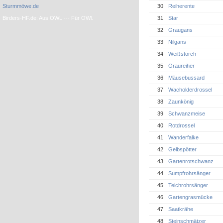
30
Reiherente
Sturmmöwe.de
Birders-HF.de: Aus OWL --- Für OWl.
31
Star
32
Graugans
33
Nilgans
34
Weißstorch
35
Graureiher
36
Mäusebussard
37
Wacholderdrossel
38
Zaunkönig
39
Schwanzmeise
40
Rotdrossel
41
Wanderfalke
42
Gelbspötter
43
Gartenrotschwanz
44
Sumpfrohrsänger
45
Teichrohrsänger
46
Gartengrasmücke
47
Saatkrähe
48
Steinschmätzer