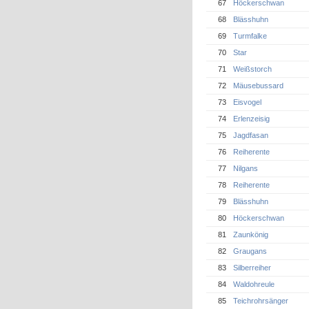
67
Höckerschwan
68
Blässhuhn
69
Turmfalke
70
Star
71
Weißstorch
72
Mäusebussard
73
Eisvogel
74
Erlenzeisig
75
Jagdfasan
76
Reiherente
77
Nilgans
78
Reiherente
79
Blässhuhn
80
Höckerschwan
81
Zaunkönig
82
Graugans
83
Silberreiher
84
Waldohreule
85
Teichrohrsänger