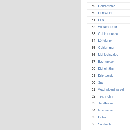
49
Rohrammer
50
Rohrweihe
51
Fitis
52
Wiesenpieper
53
Gebirgsstelze
54
Löffelente
55
Goldammer
56
Mehlschwalbe
57
Bachstelze
58
Eichelhäher
59
Erlenzeisig
60
Star
61
Wacholderdrossel
62
Teichhuhn
63
Jagdfasan
64
Graureiher
65
Dohle
66
Saatkrähe