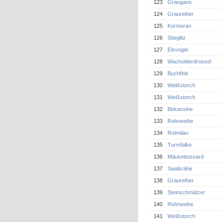
123
Graugans
124
Graureiher
125
Kormoran
126
Stieglitz
127
Eisvogel
128
Wacholderdrossel
129
Buchfink
130
Weißstorch
131
Weißstorch
132
Bekassine
133
Rohrweihe
134
Rotmilan
135
Turmfalke
136
Mäusebussard
137
Saatkrähe
138
Graureiher
139
Steinschmätzer
140
Rohrweihe
141
Weißstorch