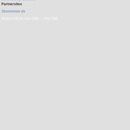
Partnersites
Sturmmöwe.de
Birders-HF.de: Aus OWL --- Für OWl.