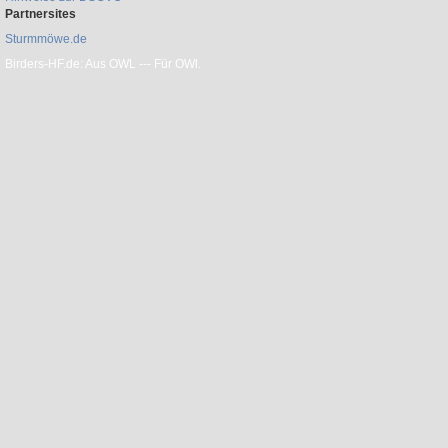
Partnersites
Sturmmöwe.de
Birders-HF.de: Aus OWL --- Für OWl.