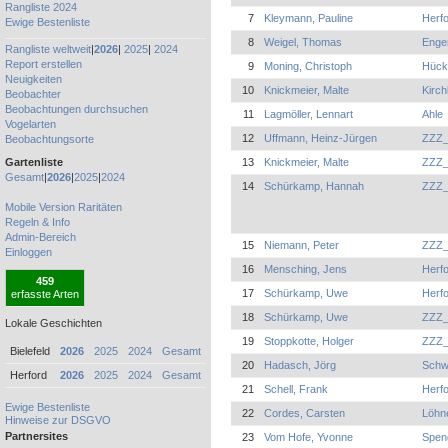
Rangliste 2024
7
Kleymann, Pauline
Herfo
Ewige Bestenliste
8
Weigel, Thomas
Enge
Rangliste weltweit
|
2026
|
2025
|
2024
Report erstellen
9
Moning, Christoph
Hück
Neuigkeiten
10
Knickmeier, Malte
Kirch
Beobachter
Beobachtungen durchsuchen
11
Lagmöller, Lennart
Ahle
Vogelarten
12
Uffmann, Heinz-Jürgen
ZZZ_
Beobachtungsorte
13
Knickmeier, Malte
ZZZ_
Gartenliste
Gesamt
|
2026
|
2025
|
2024
14
Schürkamp, Hannah
ZZZ_
Mobile Version
Raritäten
Regeln & Info
Admin-Bereich
15
Niemann, Peter
ZZZ_
Einloggen
16
Mensching, Jens
Herfo
459
17
Schürkamp, Uwe
Herfo
erfasste Arten
18
Schürkamp, Uwe
ZZZ_
Lokale Geschichten
19
Stoppkotte, Holger
ZZZ_
Bielefeld
2026
2025
2024
Gesamt
20
Hadasch, Jörg
Schw
Herford
2026
2025
2024
Gesamt
21
Schell, Frank
Herfo
Ewige Bestenliste
22
Cordes, Carsten
Löhn
Hinweise zur DSGVO
Partnersites
23
Vom Hofe, Yvonne
Spen