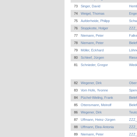
73
Singer, David
Hem
74
Weigel, Thomas
Enge
75
Aufderheide, Philipp
Schw
76
Stoppkotte, Holger
ZZZ_
77
Niemann, Peter
Falk
78
Niemann, Peter
Biele
79
Möller, Eckhard
Löhn
80
Schleef, Jürgen
Riese
81
Schnieder, Gregor
Wied
82
Wegener, Dirk
Ober
83
Vom Hofe, Yvonne
Spen
84
Püchel-Wieling, Frank
Biele
85
Ottensmann, Meinolf
Biele
86
Wegener, Dirk
Teuto
87
Uffmann, Heinz-Jürgen
ZZZ_
88
Uffmann, Elea-Antonia
ZZZ_
89
Niemann, Peter
ZZZ_