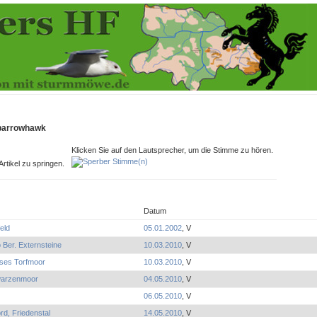
 Sparrowhawk
Klicken Sie auf den Lautsprecher, um die Stimme zu hören.
rtikel zu springen.
Datum
feld
05.01.2002
, V
 Ber. Externsteine
10.03.2010
, V
ses Torfmoor
10.03.2010
, V
arzenmoor
04.05.2010
, V
06.05.2010
, V
rd, Friedenstal
14.05.2010
, V