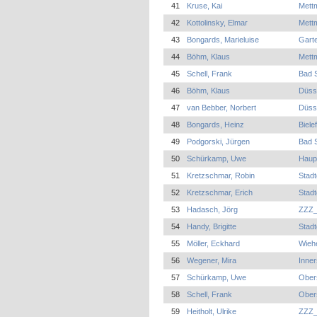
41
Kruse, Kai
Mett
42
Kottolinsky, Elmar
Mett
43
Bongards, Marieluise
Garte
44
Böhm, Klaus
Mettm
45
Schell, Frank
Bad S
46
Böhm, Klaus
Düsse
47
van Bebber, Norbert
Düsse
48
Bongards, Heinz
Biel
49
Podgorski, Jürgen
Bad S
50
Schürkamp, Uwe
Haup
51
Kretzschmar, Robin
Stad
52
Kretzschmar, Erich
Stad
53
Hadasch, Jörg
ZZZ_
54
Handy, Brigitte
Stad
55
Möller, Eckhard
Wieh
56
Wegener, Mira
Inner
57
Schürkamp, Uwe
Ober
58
Schell, Frank
Ober
59
Heitholt, Ulrike
ZZZ_