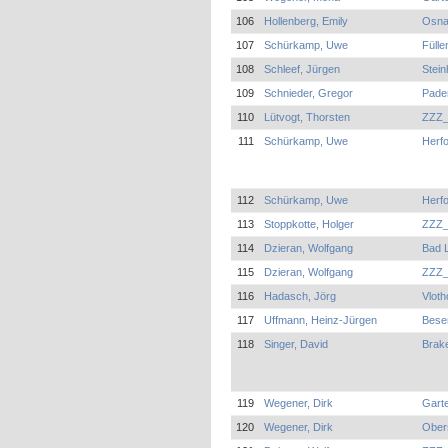
106
Hollenberg, Emily
Osna
107
Schürkamp, Uwe
Fülle
108
Schleef, Jürgen
Stei
109
Schnieder, Gregor
Pade
110
Lütvogt, Thorsten
ZZZ_
111
Schürkamp, Uwe
Herfo
112
Schürkamp, Uwe
Herfo
113
Stoppkotte, Holger
ZZZ_
114
Dzieran, Wolfgang
Bad L
115
Dzieran, Wolfgang
ZZZ_
116
Hadasch, Jörg
Vloth
117
Uffmann, Heinz-Jürgen
Bese
118
Singer, David
Brake
119
Wegener, Dirk
Garte
120
Wegener, Dirk
Ober