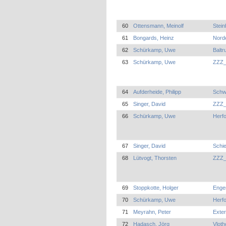
60
Ottensmann, Meinolf
Stei
61
Bongards, Heinz
Norde
62
Schürkamp, Uwe
Baltr
63
Schürkamp, Uwe
ZZZ_
64
Aufderheide, Philipp
Schw
65
Singer, David
ZZZ_
66
Schürkamp, Uwe
Herf
67
Singer, David
Schi
68
Lütvogt, Thorsten
ZZZ_
69
Stoppkotte, Holger
Enge
70
Schürkamp, Uwe
Herfo
71
Meyrahn, Peter
Exter
72
Hadasch, Jörg
Vloth