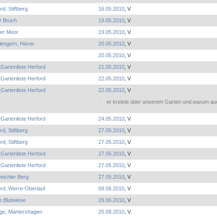
rd, Stiftberg
16.05.2010
, V
r Bruch
19.05.2010
, V
er Moor
19.05.2010
, V
lengern, Häver
20.05.2010
, V
20.05.2010
, V
Gartenliste Herford
21.05.2010
, V
Gartenliste Herford
22.05.2010
, V
Gartenliste Herford
22.05.2010
, V
er kreiste über unserem Garten und,warum auc
Gartenliste Herford
24.05.2010
, V
rd, Stiftberg
27.05.2010
, V
rd, Stiftberg
27.05.2010
, V
Gartenliste Herford
27.05.2010
, V
Gartenliste Herford
27.05.2010
, V
eichler Berg
27.05.2010
, V
rd, Werre-Oberlauf
09.06.2010
, V
e Blutwiese
29.06.2010
, V
ge, Mantershagen
25.08.2010
, V