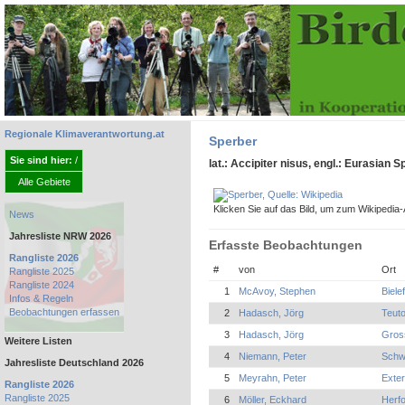
Regionale Klimaverantwortung.at
Sperber
Sie sind hier:
/
lat.: Accipiter nisus, engl.: Eurasian
Alle Gebiete
Klicken Sie auf das Bild, um zum Wikipedia-A
News
Jahresliste NRW 2026
Erfasste Beobachtungen
Rangliste 2026
#
von
Ort
Rangliste 2025
Rangliste 2024
1
McAvoy, Stephen
Biele
Infos & Regeln
Beobachtungen erfassen
2
Hadasch, Jörg
Teuto
3
Hadasch, Jörg
Gros
Weitere Listen
4
Niemann, Peter
Schw
Jahresliste Deutschland 2026
5
Meyrahn, Peter
Exter
Rangliste 2026
Rangliste 2025
6
Möller, Eckhard
Herfo