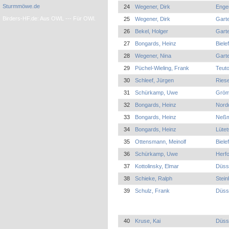
Sturmmöwe.de
24
Wegener, Dirk
Enge
Birders-HF.de: Aus OWL --- Für OWl.
25
Wegener, Dirk
Garte
26
Bekel, Holger
Garte
27
Bongards, Heinz
Biel
28
Wegener, Nina
Garte
29
Püchel-Wieling, Frank
Teuto
30
Schleef, Jürgen
Riese
31
Schürkamp, Uwe
Gröm
32
Bongards, Heinz
Nord
33
Bongards, Heinz
Neßm
34
Bongards, Heinz
Lütet
35
Ottensmann, Meinolf
Biele
36
Schürkamp, Uwe
Herfo
37
Kottolinsky, Elmar
Düss
38
Schieke, Ralph
Stei
39
Schulz, Frank
Düsse
40
Kruse, Kai
Düss