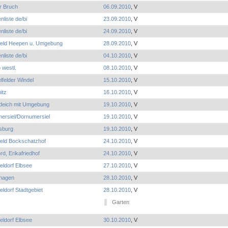
r Bruch
06.09.2010
, V
nliste de/bi
23.09.2010
, V
nliste de/bi
24.09.2010
, V
efeld Heepen u. Umgebung
28.09.2010
, V
nliste de/bi
04.10.2010
, V
 westl.
08.10.2010
, V
lfelder Windel
15.10.2010
, V
itz
16.10.2010
, V
deich mit Umgebung
19.10.2010
, V
ersiel/Dornumersiel
19.10.2010
, V
sburg
19.10.2010
, V
feld Bockschatzhof
24.10.2010
, V
rd, Erikafriedhof
24.10.2010
, V
eldorf Elbsee
27.10.2010
, V
nhagen
28.10.2010
, V
ldorf Stadtgebiet
28.10.2010
, V
Garten
eldorf Elbsee
30.10.2010
, V