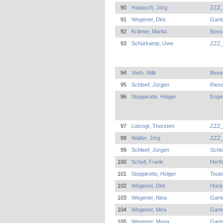
90
Hadasch, Jörg
ZZZ_
91
Wegener, Dirk
Garte
92
Krämer, Marita
Boss
93
Schürkamp, Uwe
ZZZ_
94
Vieth, Willi
Beve
95
Schleef, Jürgen
Riese
96
Stoppkotte, Holger
Enge
97
Lütvogt, Thorsten
ZZZ_
98
Walter, Jörg
ZZZ_
99
Schleef, Jürgen
Schl
100
Schell, Frank
Herf
101
Stoppkotte, Holger
Teuto
102
Wegener, Dirk
Hück
103
Wegener, Nina
Garte
104
Wegener, Mira
Garte
105
Wegener, Mona
Garte