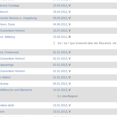
brück Gartlage
15.04.2012
, V
nbruch
18.04.2012
, V
nhorster Becken u. Umgebung
09.05.2012
, V
rborn, Dune
04.06.2012
, V
Gartenliste Herford
15.07.2012
, V
rd, Stiftberg
23.08.2012
, B
1m / 1w / 1juv kreisend über der Mozartstr. mit 
rd, Friedenstal
01.01.2013
, V
Gartenliste Herford
01.01.2013
, V
ippspringe
01.01.2013
, V
Gartenliste Herford
01.01.2013
, V
o Valdorf
01.01.2013
, V
nkamp
06.01.2013
, V
l/Märsche und Klärteiche
13.01.2013
, V
0,1 überfliegend
nliste de/bi
15.01.2013
, V
see
15.01.2013
, V