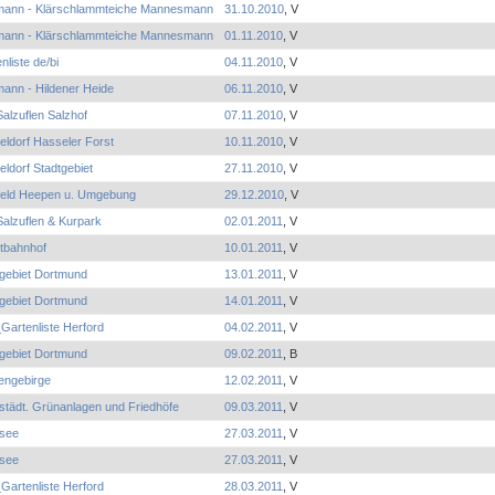
mann - Klärschlammteiche Mannesmann
31.10.2010
, V
mann - Klärschlammteiche Mannesmann
01.11.2010
, V
nliste de/bi
04.11.2010
, V
ann - Hildener Heide
06.11.2010
, V
alzuflen Salzhof
07.11.2010
, V
ldorf Hasseler Forst
10.11.2010
, V
ldorf Stadtgebiet
27.11.2010
, V
efeld Heepen u. Umgebung
29.12.2010
, V
alzuflen & Kurpark
02.01.2011
, V
tbahnhof
10.01.2011
, V
tgebiet Dortmund
13.01.2011
, V
tgebiet Dortmund
14.01.2011
, V
Gartenliste Herford
04.02.2011
, V
tgebiet Dortmund
09.02.2011
, B
engebirge
12.02.2011
, V
städt. Grünanlagen und Friedhöfe
09.03.2011
, V
see
27.03.2011
, V
see
27.03.2011
, V
Gartenliste Herford
28.03.2011
, V