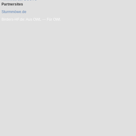
Partnersites
Sturmmöwe.de
Birders-HF.de: Aus OWL --- Für OWl.