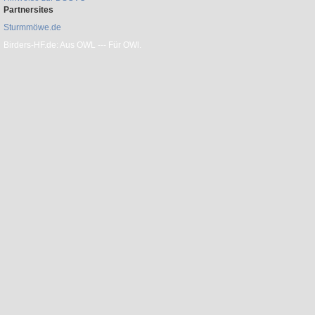
Partnersites
Sturmmöwe.de
Birders-HF.de: Aus OWL --- Für OWl.